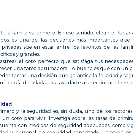
, la familia va primero. En ese sentido, elegir el lugar
dos es una de las decisiones más importantes que t
 privadas suelen estar entre los favoritos de las fami
 chicos y grandes.
rear el coto perfecto que satisfaga tus necesidades 
ecer una tarea abrumadora. Lo bueno es que con un po
edes tomar una decisión que garantice la felicidad y segu
na guía detallada para ayudarte a seleccionar el mejor
ridad
rimero y la seguridad es, sin duda, uno de los factore
r un coto para vivir. Investiga sobre las tasas de crimi
o cuenta con medidas de seguridad adecuadas, como vigil
dad y personal de seguridad capacitado. También es ú