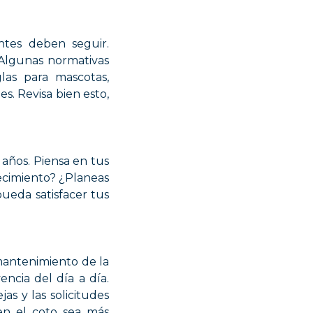
ntes deben seguir.
 Algunas normativas
glas para mascotas,
s. Revisa bien esto,
e años. Piensa en tus
crecimiento? ¿Planeas
ueda satisfacer tus
 mantenimiento de la
ncia del día a día.
as y las solicitudes
en el coto sea más