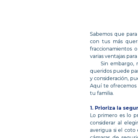
Sabemos que para ti
con tus más queri
fraccionamientos o
varias ventajas para
Sin embargo, rast
queridos puede par
y consideración, pu
Aquí te ofrecemos u
tu familia.
1. Prioriza la segu
Lo primero es lo p
considerar al elegi
averigua si el cot
cámaras de seguri