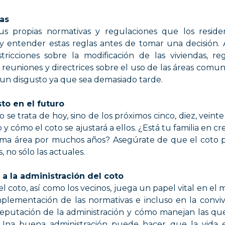
mas
us propias normativas y regulaciones que los reside
y entender estas reglas antes de tomar una decisión.
tricciones sobre la modificación de las viviendas, re
 reuniones y directrices sobre el uso de las áreas comune
r un disgusto ya que sea demasiado tarde.
to en el futuro
o se trata de hoy, sino de los próximos cinco, diez, veint
o
y cómo el coto se ajustará a ellos. ¿Está tu familia en 
ma área por muchos años? Asegúrate de que el coto p
 no sólo las actuales.
 a la administración del coto
el coto, así como los vecinos, juega un papel vital en el
mplementación de las normativas e incluso en la convive
reputación de la administración y cómo manejan las quej
. Una buena administración puede hacer que la vida 