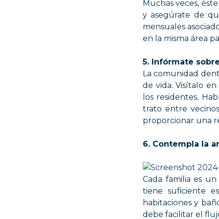
Muchas veces, éste 
y asegúrate de que
mensuales asociados
en la misma área p
5. Infórmate sobre
La comunidad dentr
de vida. Visítalo 
los residentes. Ha
trato entre vecin
proporcionar una r
6. Contempla la a
Cada familia es un
tiene suficiente e
habitaciones y baño
debe facilitar el fl