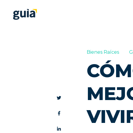
Bienes Raíces
G
CÓM
MEJ
VIVI