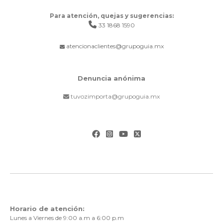
Para atención, quejas y sugerencias:
33 1868 1590
atencionaclientes@grupoguia.mx
Denuncia anónima
tuvozimporta@grupoguia.mx
Horario de atención:
Lunes a Viernes de 9:00 a.m a 6:00 p.m