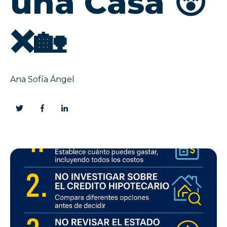
una Casa 😵
❌🏡
Ana Sofía Ángel